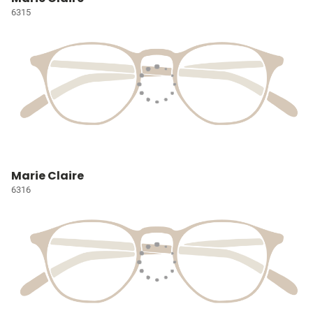
6315
Marie Claire
6316