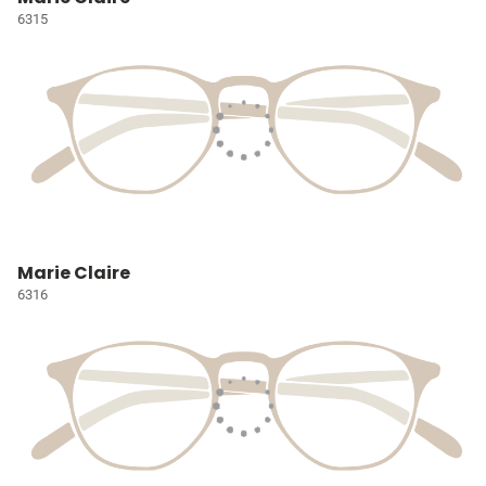
6315
Marie Claire
6316